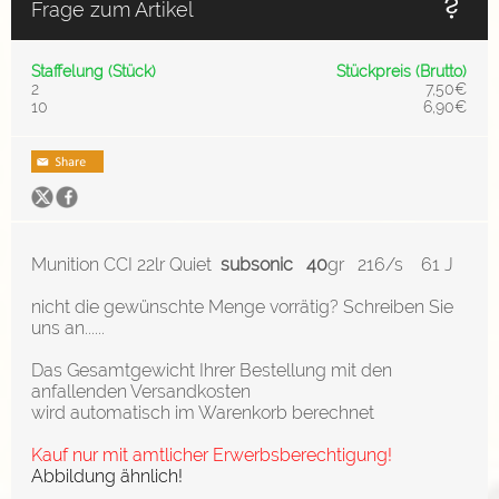
Frage zum Artikel
Staffelung (Stück)
Stückpreis (Brutto)
2
7,50€
10
6,90€
Munition CCI 22lr Quiet
subsonic 40
gr 216/s 61 J
nicht die gewünschte Menge vorrätig? Schreiben Sie
uns an......
Das Gesamtgewicht Ihrer Bestellung mit den
anfallenden Versandkosten
wird automatisch im Warenkorb berechnet
Kauf nur mit amtlicher Erwerbsberechtigung!
Abbildung ähnlich!