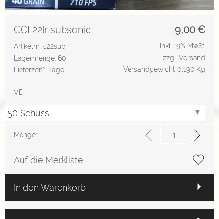
CCI 22lr subsonic
9,00
€
inkl. 19% MwSt.
Artikelnr.: c22sub
zzgl. Versand
Lagermenge: 60
Versandgewicht: 0,190 Kg
Lieferzeit*:
Tage
VE
Menge:
Auf die Merkliste
In den Warenkorb