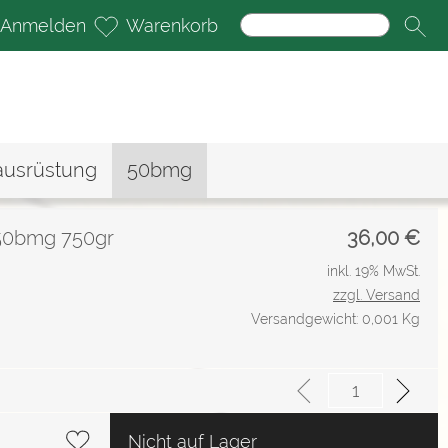
Anmelden
Warenkorb
ausrüstung
50bmg
50bmg 750gr
36,00
€
inkl. 19% MwSt.
zzgl. Versand
Versandgewicht: 0,001 Kg
Nicht auf Lager