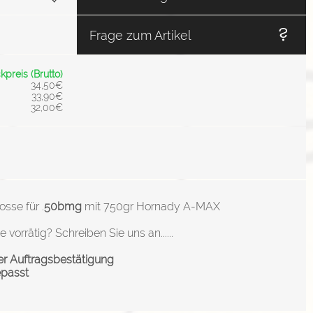
Frage zum Artikel
kpreis (Brutto)
34,50€
33,90€
32,00€
sse für .
50bmg
mit 750gr Hornady A-MAX
orrätig? Schreiben Sie uns an......
er Auftragsbestätigung
epasst