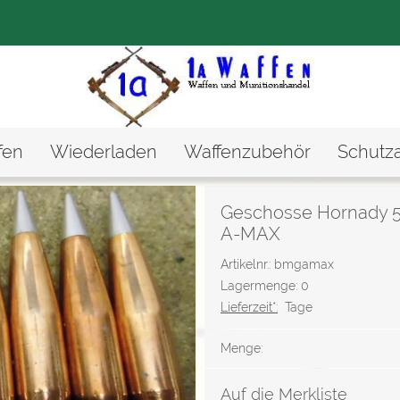
fen
Wiederladen
Waffenzubehör
Schutz
Geschosse Hornady 
A-MAX
Artikelnr.: bmgamax
Lagermenge: 0
Lieferzeit*:
Tage
Menge:
Auf die Merkliste