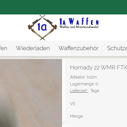
fen
Wiederladen
Waffenzubehör
Schutz
Hornady 22 WMR FT
Artikelnr.: h22m
Lagermenge: 0
Lieferzeit*:
Tage
VE
Menge: