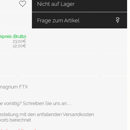
Nicht auf Lager
Frage zum Artikel
kpreis (Brutto)
23,00€
22,00€
 magnum FTX
orrätig? Schreiben Sie uns an......
stellung mit den anfallenden Versandkosten
korb berechnet