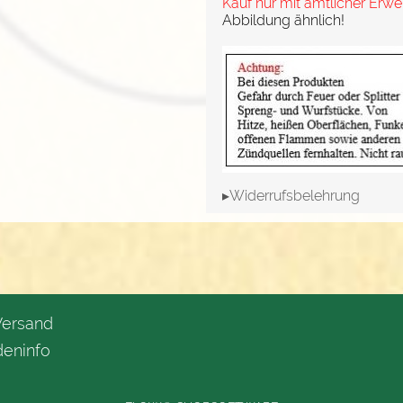
Kauf nur mit amtlicher Erw
Abbildung ähnlich!
▸Widerrufsbelehrung
Versand
eninfo