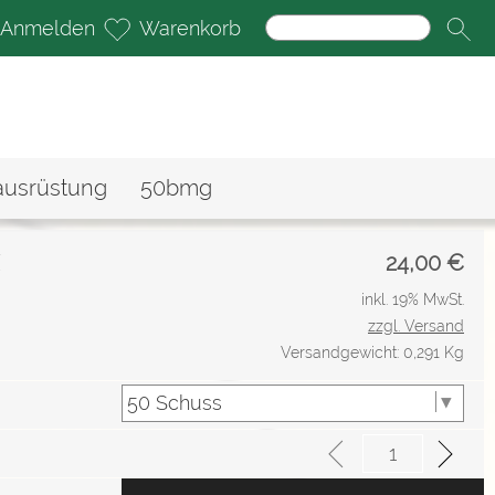
Anmelden
Warenkorb
ausrüstung
50bmg
X
24,00
€
inkl. 19% MwSt.
zzgl. Versand
Versandgewicht: 0,291 Kg