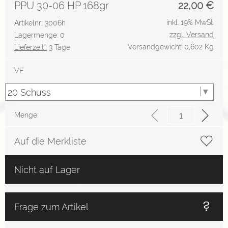
PPU 30-06 HP 168gr
22,00
€
inkl. 19% MwSt.
Artikelnr.: 3006h
zzgl. Versand
Lagermenge: 0
Versandgewicht: 0,602 Kg
Lieferzeit*:
3 Tage
VE
Menge:
Auf die Merkliste
Nicht auf Lager
Frage zum Artikel