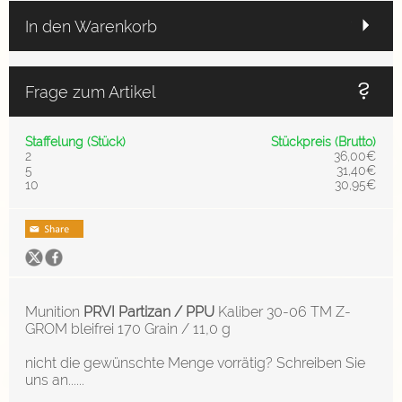
In den Warenkorb
Frage zum Artikel
Staffelung (Stück)
Stückpreis (Brutto)
2
36,00€
5
31,40€
10
30,95€
Munition
PRVI Partizan / PPU
Kaliber 30-06 TM Z-
GROM bleifrei 170 Grain / 11,0 g
nicht die gewünschte Menge vorrätig? Schreiben Sie
uns an......