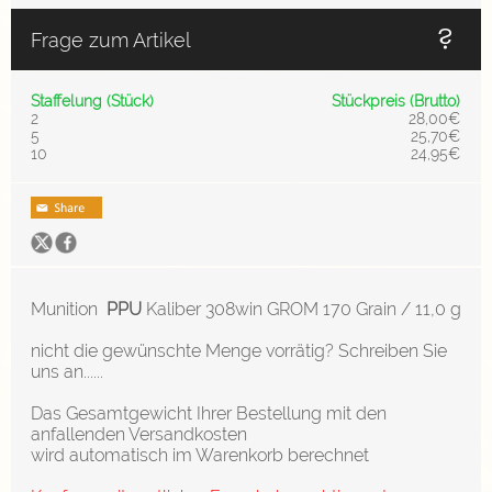
Frage zum Artikel
Staffelung (Stück)
Stückpreis (Brutto)
2
28,00€
5
25,70€
10
24,95€
Munition
PPU
Kaliber 308win GROM 170 Grain / 11,0 g
nicht die gewünschte Menge vorrätig? Schreiben Sie
uns an......
Das Gesamtgewicht Ihrer Bestellung mit den
anfallenden Versandkosten
wird automatisch im Warenkorb berechnet