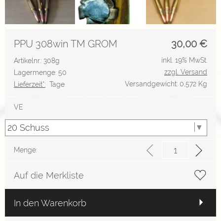
PPU 308win TM GROM
30,00
€
inkl. 19% MwSt.
Artikelnr.: 308g
zzgl. Versand
Lagermenge: 50
Versandgewicht: 0,572 Kg
Lieferzeit*:
Tage
VE
Menge:
Auf die Merkliste
In den Warenkorb