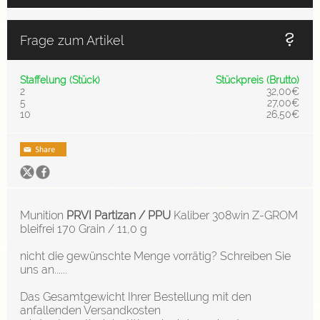
Frage zum Artikel
Staffelung (Stück)
Stückpreis (Brutto)
2
32,00€
5
27,00€
10
26,50€
Munition
PRVI Partizan / PPU
Kaliber 308win Z-GROM
bleifrei 170 Grain / 11,0 g
nicht die gewünschte Menge vorrätig? Schreiben Sie
uns an......
Das Gesamtgewicht Ihrer Bestellung mit den
anfallenden Versandkosten