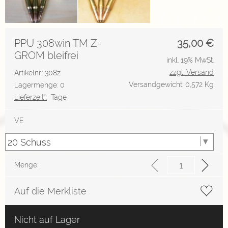
PPU 308win TM Z-
35,00
€
GROM bleifrei
inkl. 19% MwSt.
zzgl. Versand
Artikelnr.: 308z
Versandgewicht: 0,572 Kg
Lagermenge: 0
Lieferzeit*:
Tage
VE
Menge:
Auf die Merkliste
Nicht auf Lager