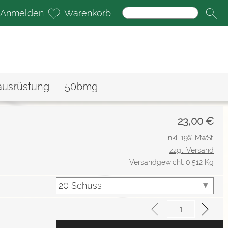
Anmelden
Warenkorb
ausrüstung
50bmg
23,00
€
inkl. 19% MwSt.
zzgl. Versand
Versandgewicht: 0,512 Kg