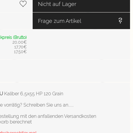
Nicht auf Lager
Frage zum Artikel
kpreis (Brutto)
20,00€
17,70€
17,50€
PU
Kaliber 6,5x55 HP 120 Grain
orrätig? Schreiben Sie uns an......
stellung mit den anfallenden Versandkosten
korb berechnet