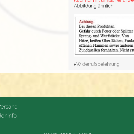
Kauf nur mit amtlicher Erw
Abbildung ähnlich!
▸Widerrufsbelehrung
Versand
eninfo