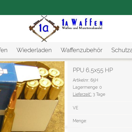
fen
Wiederladen
Waffenzubehör
Schutz
PPU 6,5x55 HP
Artikelnr.: 65H
Lagermenge: 0
Lieferzeit*:
3 Tage
VE
Menge: