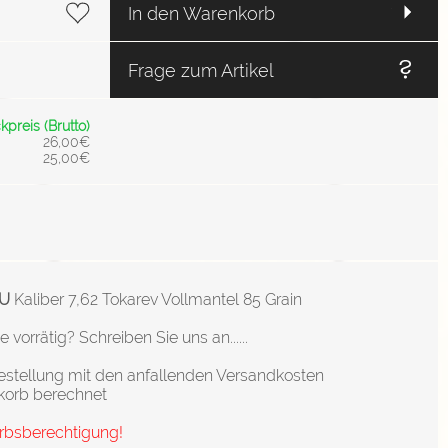
In den Warenkorb
Frage zum Artikel
kpreis (Brutto)
26,00€
25,00€
PU
Kaliber 7,62 Tokarev Vollmantel 85 Grain
orrätig? Schreiben Sie uns an......
stellung mit den anfallenden Versandkosten
korb berechnet
erbsberechtigung!