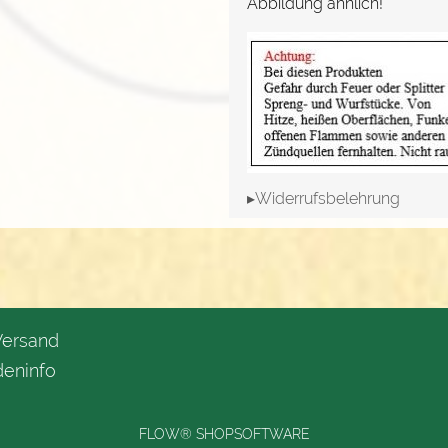
Abbildung ähnlich!
▸Widerrufsbelehrung
Versand
eninfo
FLOW® SHOPSOFTWARE