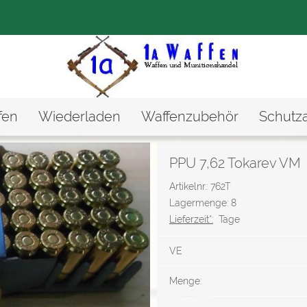
fen
Wiederladen
Waffenzubehör
Schutz
PPU 7,62 Tokarev VM
Artikelnr.: 762T
Lagermenge: 8
Lieferzeit*:
Tage
VE
Menge: