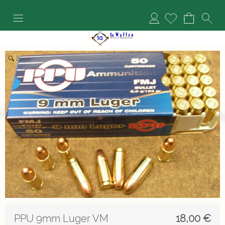
Anmelden
Zoom
PPU 9mm Luger VM
18,00
€