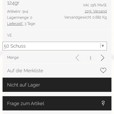
124gr
inkl. 19% MwSt.
zzgl. Versand
Artikelnr.: 9v4
Versandgewicht: 0,682 Kg
Lagermenge: 0
Lieferzeit*:
3 Tage
VE
Menge:
Auf die Merkliste
Nicht auf Lager
Frage zum Artikel