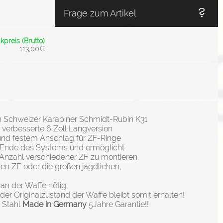
Frage zum Artikel
kpreis (Brutto)
113,00€
 Schweizer Karabiner Schmidt-Rubin K31
e verbesserte 6 Zoll Langversion
nd festem Anschlag für ZF-Ringe
m Ende des Systems und ermöglicht
Anzahl verschiedener ZF zu montieren.
en ZF oder die großen jagdlichen,
 an der Waffe nötig,
der Originalzustand der Waffe bleibt somit erhalten!
 Stahl
Made in Germany
5Jahre Garantie!!