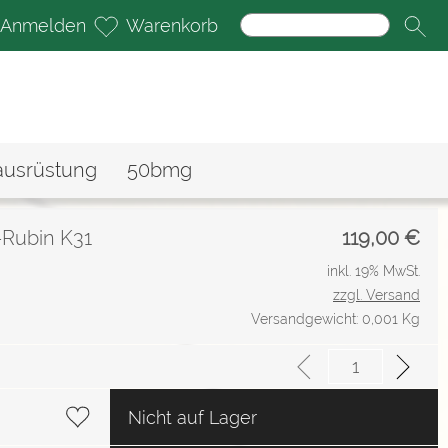
Anmelden
Warenkorb
ausrüstung
50bmg
Rubin K31
119,00
€
inkl. 19% MwSt.
zzgl. Versand
Versandgewicht: 0,001 Kg
Nicht auf Lager