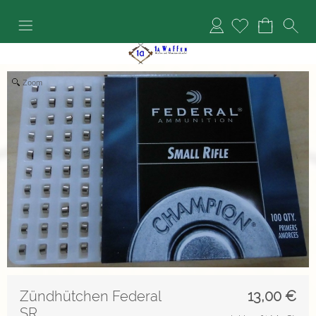
Anmelden
Zoom
Zündhütchen Federal
13,00
€
SR