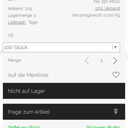
inkl. 19% MwSt.
zzgl. Versand
Artikelnr.: 205
Versandgewicht: 0,010 Kg
Lagermenge: 0
Lieferzeit*:
Tage
VE
Menge:
Auf die Merkliste
Nicht auf Lager
Frage zum Artikel
Staffelung (Stück)
Stückpreis (Brutto)