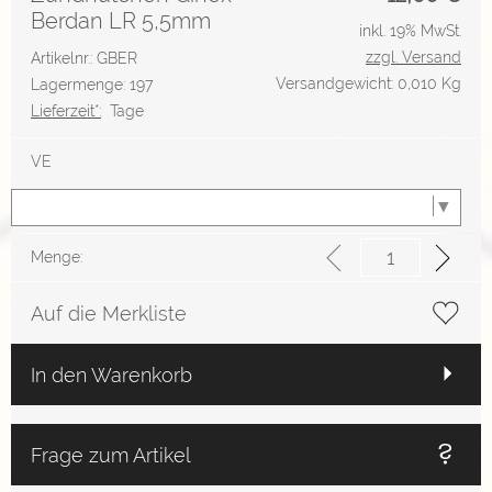
Berdan LR 5,5mm
inkl. 19% MwSt.
zzgl. Versand
Artikelnr.: GBER
Versandgewicht: 0,010 Kg
Lagermenge: 197
Lieferzeit*:
Tage
VE
Menge:
Auf die Merkliste
In den Warenkorb
Frage zum Artikel