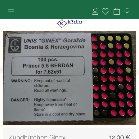
Anmelden
Zoom
Zündhütchen Ginex
12,00
€